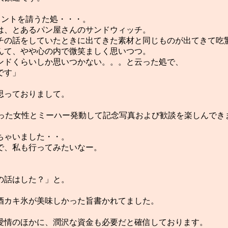
ヒントを請うた処・・・。
は、とあるパン屋さんのサンドウィッチ。
チの話をしていたときに出てきた素材と同じものが出てきて吃
んて、やや心の内で微笑ましく思いつつ。
ンドくらいしか思いつかない。。。と云った処で、
です」
思っておりまして。
なった女性とミーハー発動して記念写真および歓談を楽しんでき
ちゃいました・・。
で、私も行ってみたいなー。
。
の話はした？」と。
酒カキ氷が美味しかった旨書かれてました。
愛情のほかに、潤沢な資金も必要だと確信しております。