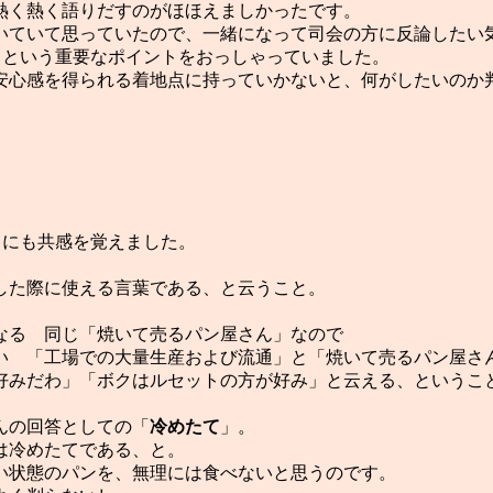
熱く熱く語りだすのがほほえましかったです。
いていて思っていたので、一緒になって司会の方に反論したい
、という重要なポイントをおっしゃっていました。
安心感を得られる着地点に持っていかないと、何がしたいのか
らにも共感を覚えました。
した際に使える言葉である、と云うこと。
なる 同じ「焼いて売るパン屋さん」なので
 「工場での大量生産および流通」と「焼いて売るパン屋さ
好みだわ」「ボクはルセットの方が好み」と云える、というこ
んの回答としての「
冷めたて
」。
は冷めたてである、と。
い状態のパンを、無理には食べないと思うのです。