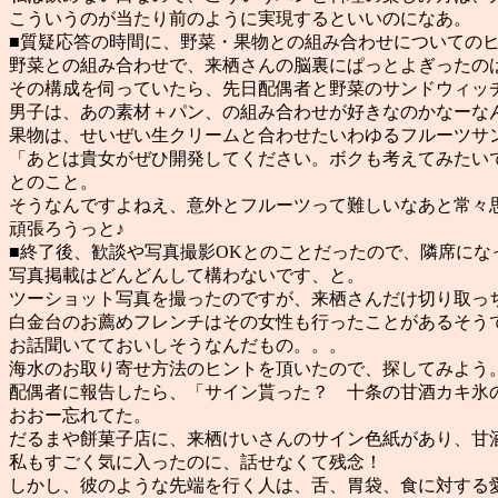
こういうのが当たり前のように実現するといいのになあ。
■質疑応答の時間に、野菜・果物との組み合わせについての
野菜との組み合わせで、来栖さんの脳裏にぱっとよぎったの
その構成を伺っていたら、先日配偶者と野菜のサンドウィッ
男子は、あの素材＋パン、の組み合わせが好きなのかなーな
果物は、せいぜい生クリームと合わせたいわゆるフルーツサ
「あとは貴女がぜひ開発してください。ボクも考えてみたい
とのこと。
そうなんですよねえ、意外とフルーツって難しいなあと常々
頑張ろうっと♪
■終了後、歓談や写真撮影OKとのことだったので、隣席に
写真掲載はどんどんして構わないです、と。
ツーショット写真を撮ったのですが、来栖さんだけ切り取っ
白金台のお薦めフレンチはその女性も行ったことがあるそう
お話聞いてておいしそうなんだもの。。。
海水のお取り寄せ方法のヒントを頂いたので、探してみよう
配偶者に報告したら、「サイン貰った？ 十条の甘酒カキ氷
おおー忘れてた。
だるまや餅菓子店に、来栖けいさんのサイン色紙があり、甘
私もすごく気に入ったのに、話せなくて残念！
しかし、彼のような先端を行く人は、舌、胃袋、食に対する