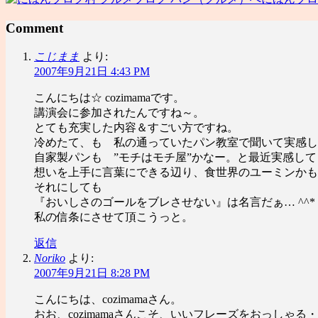
Comment
こじまま
より:
2007年9月21日 4:43 PM
こんにちは☆ cozimamaです。
講演会に参加されたんですね～。
とても充実した内容＆すごい方ですね。
冷めたて、も 私の通っていたパン教室で聞いて実感し
自家製パンも ”モチはモチ屋”かなー。と最近実感し
想いを上手に言葉にできる辺り、食世界のユーミンかも
それにしても
『おいしさのゴールをブレさせない』は名言だぁ… ^^*
私の信条にさせて頂こうっと。
返信
Noriko
より:
2007年9月21日 8:28 PM
こんにちは、cozimamaさん。
おお、cozimamaさんこそ、いいフレーズをおっしゃる