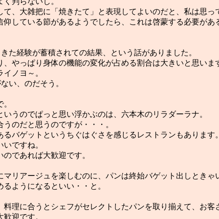
よく判らないし。
して、大雑把に「焼きたて」と表現してよいのだと、私は思っ
信仰している節があるようでしたら、これは啓蒙する必要があ
てきた経験が蓄積されての結果、という話がありました。
り、やっぱり身体の機能の変化が占める割合は大きいと思いま
ライノヨ～。
がない、のだそう。
で。
というのでぱっと思い浮かぶのは、六本木のリラダーラナ。
合うのだと思うのですが・・・。
あるバゲットというちぐはぐさを感じるレストランもあります
いいですね。
いのであれば大歓迎です。
にマリアージュを楽しむのに、パンは終始バゲット出しときゃ
めるようになるといい・・と。
、料理に合うとシェフがセレクトしたパンを取り揃えて、お客
大歓迎です。