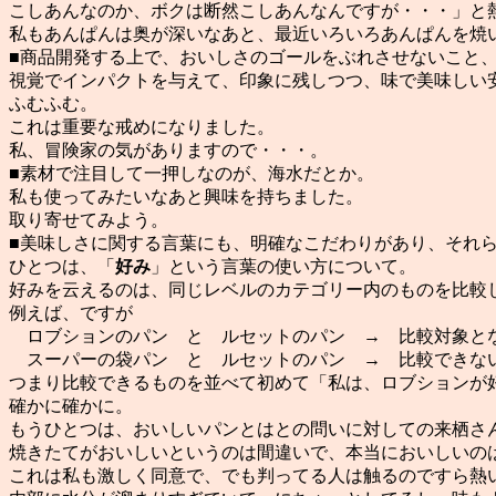
こしあんなのか、ボクは断然こしあんなんですが・・・」と
私もあんぱんは奥が深いなあと、最近いろいろあんぱんを焼
■商品開発する上で、おいしさのゴールをぶれさせないこと
視覚でインパクトを与えて、印象に残しつつ、味で美味しい
ふむふむ。
これは重要な戒めになりました。
私、冒険家の気がありますので・・・。
■素材で注目して一押しなのが、海水だとか。
私も使ってみたいなあと興味を持ちました。
取り寄せてみよう。
■美味しさに関する言葉にも、明確なこだわりがあり、それ
ひとつは、「
好み
」という言葉の使い方について。
好みを云えるのは、同じレベルのカテゴリー内のものを比較
例えば、ですが
ロブションのパン と ルセットのパン → 比較対象と
スーパーの袋パン と ルセットのパン → 比較できない
つまり比較できるものを並べて初めて「私は、ロブションが
確かに確かに。
もうひとつは、おいしいパンとはとの問いに対しての来栖さ
焼きたてがおいしいというのは間違いで、本当においしいの
これは私も激しく同意で、でも判ってる人は触るのですら熱