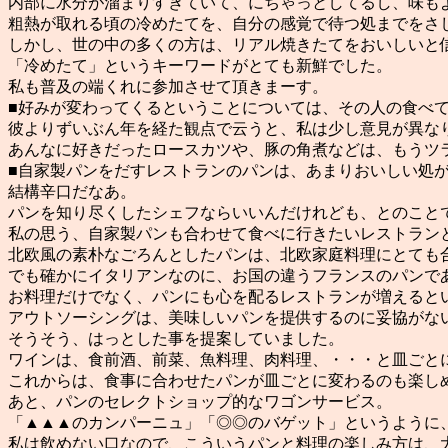
内部に水分が溜まりすぎていて、にちゃっとしてるし、味も
粗熱が取れる頃の冷めたてを、自分の感覚で待つ処までをさ
しかし、世の中の多くの方は、リアル焼きたてをおいしいと
「冷めたて」というキーワードがとても新鮮でした。
私も普及の端くれに参加させて頂きまーす。
■好みが変わってくるということについては、その人の食べ
彼よりずいぶん年を経た観点で云うと、私は少し意見が異な
あんなに好きだったロースカツや、豚の角煮などは、もうツ
■自家製パンをだすレストランのパンは、あまりおいしい処
結構辛口だなあ。
パンを知り尽くしたシェフならいいんだけれども、とのこと
私の思う、自家製パンも合わせて食べに行きたいレストラン
北欧風の素朴なごろんとしたパンは、北欧家庭料理にとても
でも確かにイタリアンなのに、お国の違うフランスのパンで
お料理だけでなく、パンにも心を配るレストランが増えると
アウトソーシングは、美味しいパンを提供するのに妥協がな
そうそう、はっとした事を提案していました。
ワインは、食前酒、前菜、魚料理、肉料理、・・・と皿ごと
これからは、食事に合わせたパンが皿ごとに変わるのも楽し
あと、パンのセレクトショップ的なワゴンサービス。
「▲▲▲のカンパーニュ」「◎◎のバゲット」というように
私は飲めない口なので、こういうパンと料理の楽しみ方は、