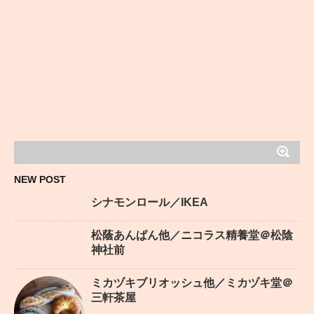
NEW POST
シナモンロール／IKEA
松蔭あんぱん他／ニコラス精養堂＠松陰
神社前
ミカヅキブリオッシュ他／ミカヅキ堂＠
三軒茶屋