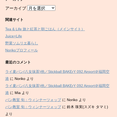
アーカイブ
関連サイト
Tea & Life 旅と紅茶と朝ごはん（メインサイト）
Juice+Life
野菜ソムリエ暮らし
Norikoプロフィール
最近のコメント
ライ麦パン(八女抹茶)他／Stickball BAKErY 092 Airport＠福岡空
港
に
Noriko
より
ライ麦パン(八女抹茶)他／Stickball BAKErY 092 Airport＠福岡空
港
に
Mia
より
パン教室 旬：ウィンナーツォップ
に
Noriko
より
パン教室 旬：ウィンナーツォップ
に
鈴木 珠実(スズキ タマミ)
より