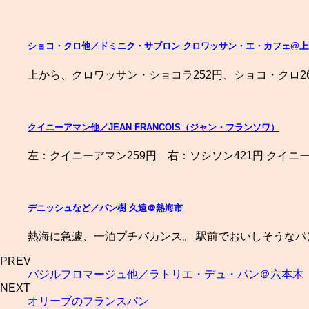
ショコ・クロ他／ドミニク・サブロン クロワッサン・エ・カフェ@上
上から、クロワッサン・ショコラ252円、ショコ・クロ2
クイニーアマン他／JEAN FRANCOIS（ジャン・フランソワ）
左：クイニーアマン259円 右：ソシソン421円 クイニ
デニッシュなど／パン樹 久遠＠熱海市
熱海に急遽、一泊プチバカンス。 駅前でおいしそうなパ
PREV
バジルフロマージュ他／ラトリエ・デュ・パン＠六本木
NEXT
オリーブのフランスパン