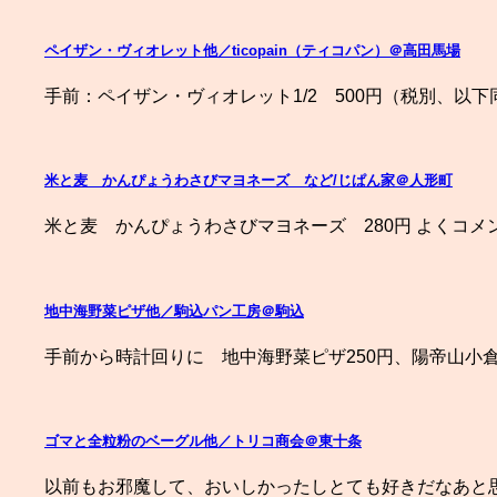
ペイザン・ヴィオレット他／ticopain（ティコパン）＠高田馬場
手前：ペイザン・ヴィオレット1/2 500円（税別、以下同
米と麦 かんぴょうわさびマヨネーズ など/じぱん家＠人形町
米と麦 かんぴょうわさびマヨネーズ 280円 よくコメント
地中海野菜ピザ他／駒込パン工房＠駒込
手前から時計回りに 地中海野菜ピザ250円、陽帝山小倉
ゴマと全粒粉のベーグル他／トリコ商会＠東十条
以前もお邪魔して、おいしかったしとても好きだなあと