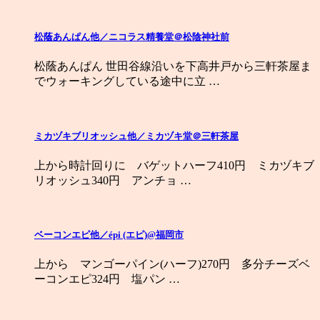
松蔭あんぱん他／ニコラス精養堂＠松陰神社前
松蔭あんぱん 世田谷線沿いを下高井戸から三軒茶屋ま
でウォーキングしている途中に立 …
ミカヅキブリオッシュ他／ミカヅキ堂＠三軒茶屋
上から時計回りに バゲットハーフ410円 ミカヅキブ
リオッシュ340円 アンチョ …
ベーコンエピ他／épi (エピ)@福岡市
上から マンゴーパイン(ハーフ)270円 多分チーズベ
ーコンエピ324円 塩パン …