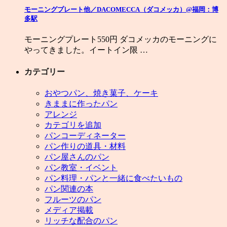
モーニングプレート他／DACOMECCA（ダコメッカ）@福岡：博
多駅
モーニングプレート550円 ダコメッカのモーニングに
やってきました。イートイン限 …
カテゴリー
おやつパン、焼き菓子、ケーキ
きままに作ったパン
アレンジ
カテゴリを追加
パンコーディネーター
パン作りの道具・材料
パン屋さんのパン
パン教室・イベント
パン料理・パンと一緒に食べたいもの
パン関連の本
フルーツのパン
メディア掲載
リッチな配合のパン