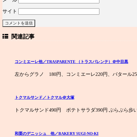
サイト
関連記事
コンミエーレ他／TRASPARENTE （トラスパレンテ）＠中目黒
左からグラノ 180円、コンミエーレ220円、バタール25
トクマルサンド／トクマル＠大塚
トクマルサンド490円 ポテトサラダ390円 ぶらぶら歩
和栗のデニッシュ 他／BAKERY SUGI-NO-KI