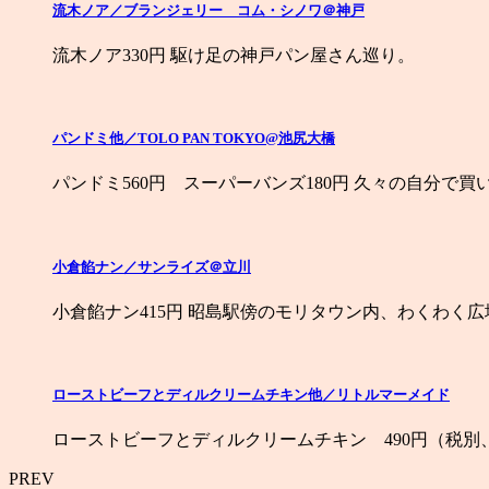
流木ノア／ブランジェリー コム・シノワ＠神戸
流木ノア330円 駆け足の神戸パン屋さん巡り。
パンドミ他／TOLO PAN TOKYO@池尻大橋
パンドミ560円 スーパーバンズ180円 久々の自分で買
小倉餡ナン／サンライズ＠立川
小倉餡ナン415円 昭島駅傍のモリタウン内、わくわく広
ローストビーフとディルクリームチキン他／リトルマーメイド
ローストビーフとディルクリームチキン 490円（税別
PREV