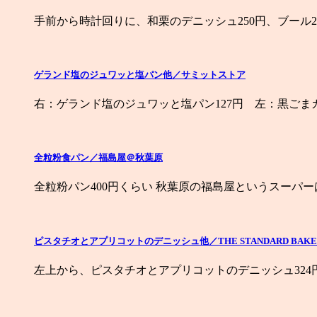
手前から時計回りに、和栗のデニッシュ250円、ブール2
ゲランド塩のジュワッと塩パン他／サミットストア
右：ゲランド塩のジュワッと塩パン127円 左：黒ごまカマ
全粒粉食パン／福島屋＠秋葉原
全粒粉パン400円くらい 秋葉原の福島屋というスーパ
ピスタチオとアプリコットのデニッシュ他／THE STANDARD BAKE
左上から、ピスタチオとアプリコットのデニッシュ324円