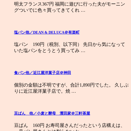
明太フランス367円 福岡に遊びに行った夫がモーニン
グついでに色々買ってきてくれ …
塩パン他／DEAN & DELUCA＠有楽町
塩パン 190円（税別、以下同） 先日から気になって
いた塩パンをとうとう買ってみ …
食パン他／近江屋洋菓子店＠神田
個別の金額は不明ですが、合計1,890円でした。 久しぶ
りに近江屋洋菓子店で。焼 …
豆ぱん 他／小麦と酵母 濱田家＠三軒茶屋
豆ぱん 160円 お寿司屋さんだったという店構えは、