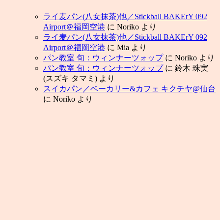
ライ麦パン(八女抹茶)他／Stickball BAKErY 092
Airport＠福岡空港
に
Noriko
より
ライ麦パン(八女抹茶)他／Stickball BAKErY 092
Airport＠福岡空港
に
Mia
より
パン教室 旬：ウィンナーツォップ
に
Noriko
より
パン教室 旬：ウィンナーツォップ
に
鈴木 珠実
(スズキ タマミ)
より
スイカパン／ベーカリー&カフェ キクチヤ@仙台
に
Noriko
より