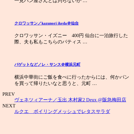
一見パン屋さんとは判らないか …
クロワッサン／kazunori ikeda＠仙台
クロワッサン・イズニー 400円 仙台に一泊旅行した
際、夫も私もこちらのパティス …
バゲットなど／レ・サンス＠横浜元町
横浜中華街にご飯を食べに行ったからには、何かパン
を買って帰りたいなと思うと、元町 …
PREV
ヴェネツィアーナ／玉出 木村家2 Deux @阪急梅田店
NEXT
ルクエ ボイリングメッシュでレタスサラダ