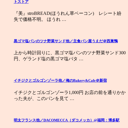
トストア
『美』stroBREAD(ほうれん草ベーコン) レシート紛
失で価格不明。 ほうれ …
黒ゴマ塩パンのツナ野菜サンド他／主食パン屋うえだ＠西巣鴨
上から時計回りに、黒ゴマ塩パンのツナ野菜サンド300
円、ゲランド塩の黒ゴマ塩バタ …
イチジクとゴルゴンゾーラ他／俺のBakery&Cafe＠新宿
イチジクとゴルゴンゾーラ1,000円 お店の前を通りかか
った夫が、このパンを見て …
明太フランス他／DACOMECCA（ダコメッカ）@福岡：博多駅