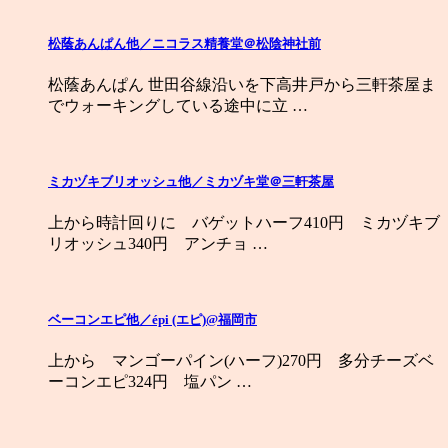
松蔭あんぱん他／ニコラス精養堂＠松陰神社前
松蔭あんぱん 世田谷線沿いを下高井戸から三軒茶屋ま
でウォーキングしている途中に立 …
ミカヅキブリオッシュ他／ミカヅキ堂＠三軒茶屋
上から時計回りに バゲットハーフ410円 ミカヅキブ
リオッシュ340円 アンチョ …
ベーコンエピ他／épi (エピ)@福岡市
上から マンゴーパイン(ハーフ)270円 多分チーズベ
ーコンエピ324円 塩パン …