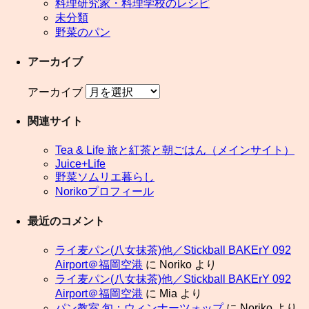
料理研究家・料理学校のレシピ
未分類
野菜のパン
アーカイブ
アーカイブ
関連サイト
Tea & Life 旅と紅茶と朝ごはん（メインサイト）
Juice+Life
野菜ソムリエ暮らし
Norikoプロフィール
最近のコメント
ライ麦パン(八女抹茶)他／Stickball BAKErY 092
Airport＠福岡空港
に
Noriko
より
ライ麦パン(八女抹茶)他／Stickball BAKErY 092
Airport＠福岡空港
に
Mia
より
パン教室 旬：ウィンナーツォップ
に
Noriko
より