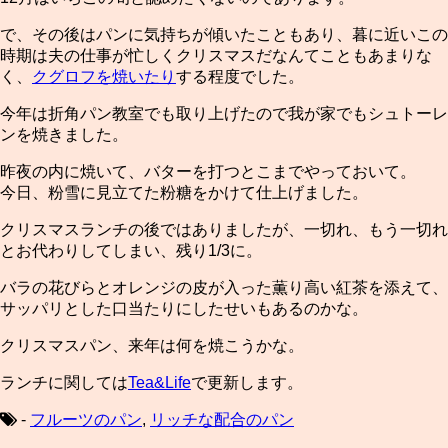
で、その後はパンに気持ちが傾いたこともあり、暮に近いこの
時期は夫の仕事が忙しくクリスマスだなんてこともあまりな
く、
クグロフを焼いたり
する程度でした。
今年は折角パン教室でも取り上げたので我が家でもシュトーレ
ンを焼きました。
昨夜の内に焼いて、バターを打つとこまでやっておいて。
今日、粉雪に見立てた粉糖をかけて仕上げました。
クリスマスランチの後ではありましたが、一切れ、もう一切れ
とお代わりしてしまい、残り1/3に。
バラの花びらとオレンジの皮が入った薫り高い紅茶を添えて、
サッパリとした口当たりにしたせいもあるのかな。
クリスマスパン、来年は何を焼こうかな。
ランチに関しては
Tea&Life
で更新します。
-
フルーツのパン
,
リッチな配合のパン