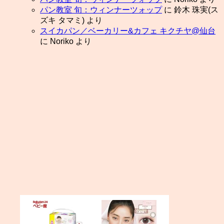
パン教室 旬：ウィンナーツォップ
に
鈴木 珠実(ス
ズキ タマミ)
より
スイカパン／ベーカリー&カフェ キクチヤ@仙台
に
Noriko
より