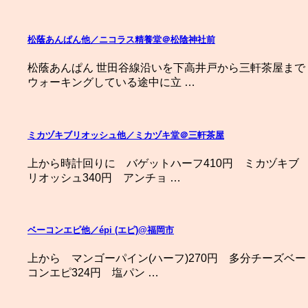
松蔭あんぱん他／ニコラス精養堂＠松陰神社前
松蔭あんぱん 世田谷線沿いを下高井戸から三軒茶屋まで
ウォーキングしている途中に立 …
ミカヅキブリオッシュ他／ミカヅキ堂＠三軒茶屋
上から時計回りに バゲットハーフ410円 ミカヅキブ
リオッシュ340円 アンチョ …
ベーコンエピ他／épi (エピ)@福岡市
上から マンゴーパイン(ハーフ)270円 多分チーズベー
コンエピ324円 塩パン …