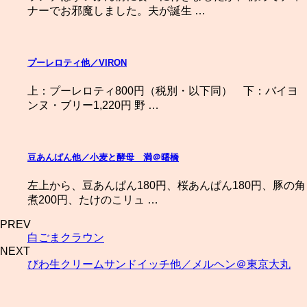
ナーでお邪魔しました。夫が誕生 …
プーレロティ他／VIRON
上：プーレロティ800円（税別・以下同） 下：バイヨ
ンヌ・ブリー1,220円 野 …
豆あんぱん他／小麦と酵母 満＠曙橋
左上から、豆あんぱん180円、桜あんぱん180円、豚の角
煮200円、たけのこリュ …
PREV
白ごまクラウン
NEXT
びわ生クリームサンドイッチ他／メルヘン＠東京大丸