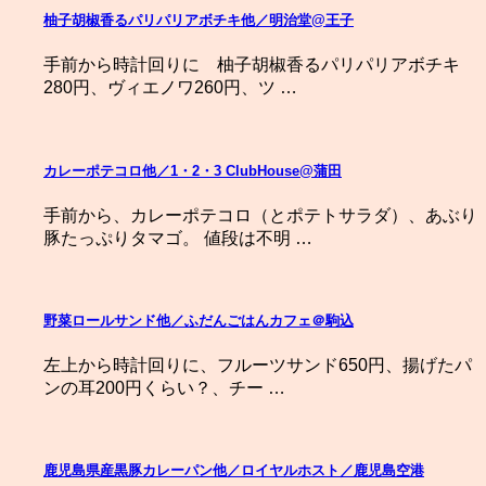
柚子胡椒香るパリパリアボチキ他／明治堂@王子
手前から時計回りに 柚子胡椒香るパリパリアボチキ
280円、ヴィエノワ260円、ツ …
カレーポテコロ他／1・2・3 ClubHouse@蒲田
手前から、カレーポテコロ（とポテトサラダ）、あぶり
豚たっぷりタマゴ。 値段は不明 …
野菜ロールサンド他／ふだんごはんカフェ＠駒込
左上から時計回りに、フルーツサンド650円、揚げたパ
ンの耳200円くらい？、チー …
鹿児島県産黒豚カレーパン他／ロイヤルホスト／鹿児島空港