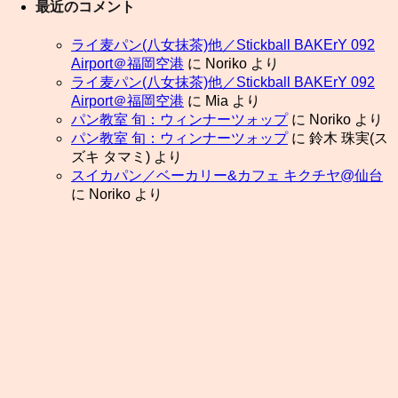
最近のコメント
ライ麦パン(八女抹茶)他／Stickball BAKErY 092
Airport＠福岡空港
に
Noriko
より
ライ麦パン(八女抹茶)他／Stickball BAKErY 092
Airport＠福岡空港
に
Mia
より
パン教室 旬：ウィンナーツォップ
に
Noriko
より
パン教室 旬：ウィンナーツォップ
に
鈴木 珠実(ス
ズキ タマミ)
より
スイカパン／ベーカリー&カフェ キクチヤ@仙台
に
Noriko
より