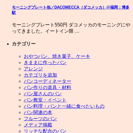
モーニングプレート他／DACOMECCA（ダコメッカ）@福岡：博多
駅
モーニングプレート550円 ダコメッカのモーニングにや
ってきました。イートイン限 …
カテゴリー
おやつパン、焼き菓子、ケーキ
きままに作ったパン
アレンジ
カテゴリを追加
パンコーディネーター
パン作りの道具・材料
パン屋さんのパン
パン教室・イベント
パン料理・パンと一緒に食べたいもの
パン関連の本
フルーツのパン
メディア掲載
リッチな配合のパン