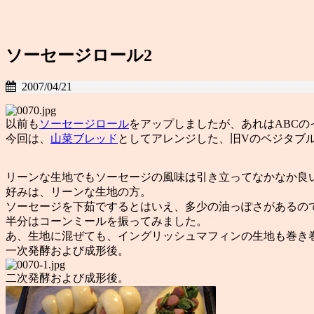
ソーセージロール2
2007/04/21
以前も
ソーセージロール
をアップしましたが、あれはABC
今回は、
山菜ブレッド
としてアレンジした、旧Vのベジタブ
リーンな生地でもソーセージの風味は引き立ってなかなか良
好みは、リーンな生地の方。
ソーセージを下茹でするとはいえ、多少の油っぽさがあるの
半分はコーンミールを振ってみました。
あ、生地に混ぜても、イングリッシュマフィンの生地も巻き
一次発酵および成形後。
二次発酵および成形後。