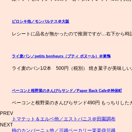
ピロシキ他／モンパルナス＠大阪
レシートに品名が無かったので推測ですが…右下から時
ライ麦パン／petits bonheurs（プティ ボヌール）＠巣鴨
ライ麦のパン1/2本 500円（税別） 焼き菓子が美味し
ベーコンと根野菜のきんぴらサンド／Paper Back Cafe＠神保町
ベーコンと根野菜のきんぴらサンド490円 もっちりした
PREV
トマテット＆エルベ他／エストパニス＠田園調布
NEXT
柿のカンパーニュ他／川越ベーカリー楽楽@川越