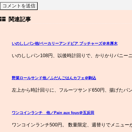
関連記事
いのししパン他/ベーカリーアンドビア ブッチャーズ＠本厚木
いのししパン108円、以後時計回りで、かりかりパニーニ2
野菜ロールサンド他／ふだんごはんカフェ＠駒込
左上から時計回りに、フルーツサンド650円、揚げたパン
ワンコインランチ 他／Pain aux fous＠五反田
ワンコインランチ500円。 数量限定、週替りでメニュー