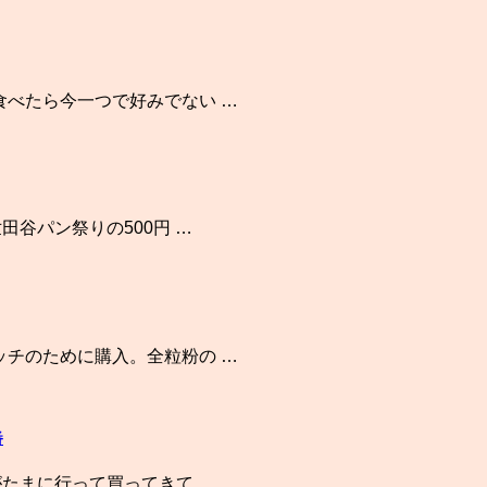
食べたら今一つで好みでない …
田谷パン祭りの500円 …
ッチのために購入。全粒粉の …
番
がたまに行って買ってきて …