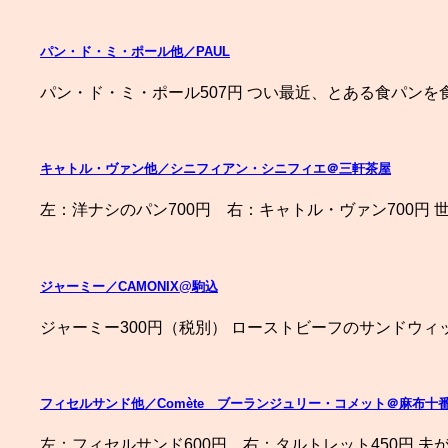
パン・ド・ミ・ポール他／PAUL
パン・ド・ミ・ポール507円 つい最近、とある食パンを
キャトル・ヴァン他／シニフィアン・シニフィエ＠三軒茶屋
左：洋ナシのパン700円 右：キャトル・ヴァン700円 世
ジャーミー／CAMONIX@駒込
ジャーミー300円（税別） ローストビーフのサンドウィ
フィセルサンド他／Comète ブーランジュリー・コメット＠麻布十
左：フィセルサンド600円 右：タルトレット450円 夫