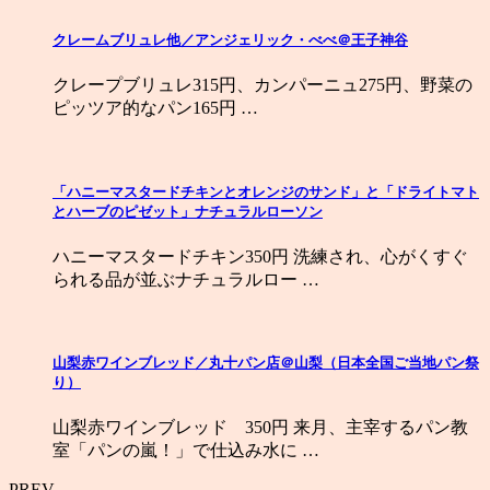
クレームブリュレ他／アンジェリック・べべ＠王子神谷
クレープブリュレ315円、カンパーニュ275円、野菜の
ピッツア的なパン165円 …
「ハニーマスタードチキンとオレンジのサンド」と「ドライトマト
とハーブのピゼット」ナチュラルローソン
ハニーマスタードチキン350円 洗練され、心がくすぐ
られる品が並ぶナチュラルロー …
山梨赤ワインブレッド／丸十パン店＠山梨（日本全国ご当地パン祭
り）
山梨赤ワインブレッド 350円 来月、主宰するパン教
室「パンの嵐！」で仕込み水に …
PREV