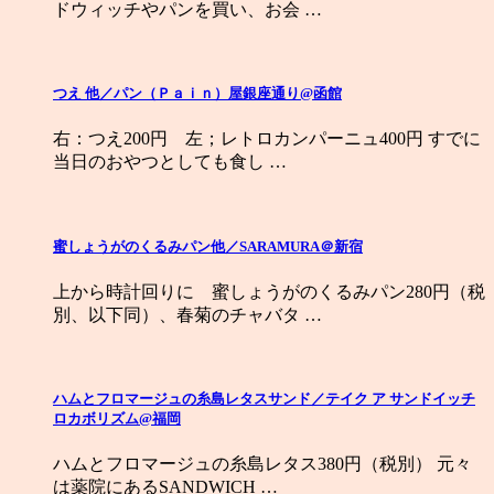
ドウィッチやパンを買い、お会 …
つえ 他／パン（Ｐａｉｎ）屋銀座通り@函館
右：つえ200円 左；レトロカンパーニュ400円 すでに
当日のおやつとしても食し …
蜜しょうがのくるみパン他／SARAMURA＠新宿
上から時計回りに 蜜しょうがのくるみパン280円（税
別、以下同）、春菊のチャバタ …
ハムとフロマージュの糸島レタスサンド／テイク ア サンドイッチ
ロカボリズム@福岡
ハムとフロマージュの糸島レタス380円（税別） 元々
は薬院にあるSANDWICH …