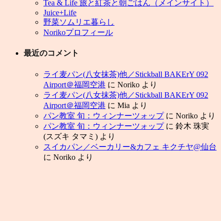
Tea & Life 旅と紅茶と朝ごはん（メインサイト）
Juice+Life
野菜ソムリエ暮らし
Norikoプロフィール
最近のコメント
ライ麦パン(八女抹茶)他／Stickball BAKErY 092
Airport＠福岡空港
に
Noriko
より
ライ麦パン(八女抹茶)他／Stickball BAKErY 092
Airport＠福岡空港
に
Mia
より
パン教室 旬：ウィンナーツォップ
に
Noriko
より
パン教室 旬：ウィンナーツォップ
に
鈴木 珠実
(スズキ タマミ)
より
スイカパン／ベーカリー&カフェ キクチヤ@仙台
に
Noriko
より