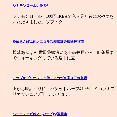
シナモンロール／IKEA
シナモンロール 100円 IKEAで色々見た後におやつを
いただきました。ソフトク …
松蔭あんぱん他／ニコラス精養堂＠松陰神社前
松蔭あんぱん 世田谷線沿いを下高井戸から三軒茶屋ま
でウォーキングしている途中に立 …
ミカヅキブリオッシュ他／ミカヅキ堂＠三軒茶屋
上から時計回りに バゲットハーフ410円 ミカヅキブ
リオッシュ340円 アンチョ …
ベーコンエピ他／épi (エピ)@福岡市