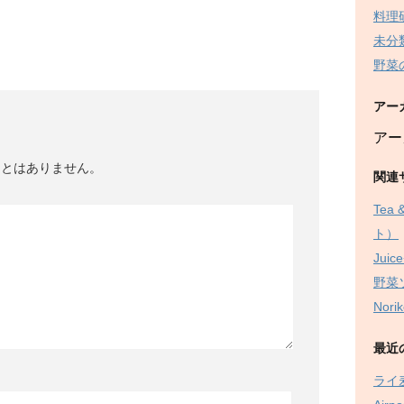
料理
未分
野菜
アー
アー
ことはありません。
関連
Tea
ト）
Juice
野菜
Nor
最近
ライ麦