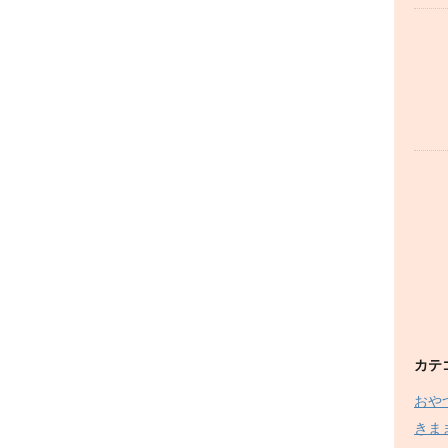
カテ
おや
きま