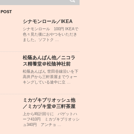
 POST
シナモンロール／IKEA
シナモンロール 100円 IKEAで
色々見た後におやつをいただき
ました。ソフトク …
松蔭あんぱん他／ニコラ
ス精養堂＠松陰神社前
松蔭あんぱん 世田谷線沿いを下
高井戸から三軒茶屋までウォー
キングしている途中に立 …
ミカヅキブリオッシュ他
／ミカヅキ堂＠三軒茶屋
上から時計回りに バゲットハ
ーフ410円 ミカヅキブリオッシ
ュ340円 アンチョ …