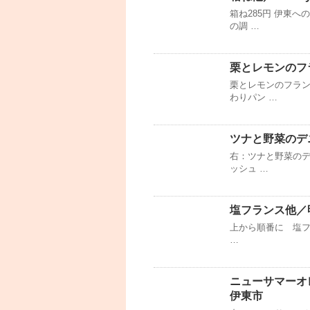
箱ね285円 伊東
の調 …
栗とレモンのフ
栗とレモンのフラン
わりパン …
ツナと野菜のデニ
右：ツナと野菜のデ
ッシュ …
塩フランス他／
上から順番に 塩フラ
…
ニューサマーオ
伊東市