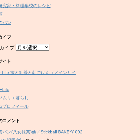
研究家・料理学校のレシピ
類
のパン
カイブ
カイブ
サイト
 & Life 旅と紅茶と朝ごはん（メインサイ
+Life
ソムリエ暮らし
ikoプロフィール
のコメント
パン(八女抹茶)他／Stickball BAKErY 092