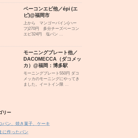
ベーコンエピ他／épi (エ
ピ)@福岡市
上から マンゴーパイン(ハー
フ)270円 多分チーズベーコン
エピ324円 塩パン …
モーニングプレート他／
DACOMECCA（ダコメッ
カ）@福岡：博多駅
モーニングプレート550円 ダコ
メッカのモーニングにやってき
ました。イートイン限 …
ゴリー
つパン、焼き菓子、ケーキ
まに作ったパン