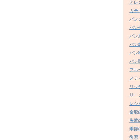
アレ
カテ
パン
パン
パン
パン
パン
パン
フル
メデ
リッ
リー
レシ
全般
失敗
季節
復習