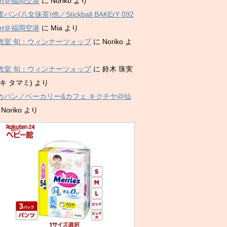
port＠福岡空港
に
Noriko
より
パン(八女抹茶)他／Stickball BAKErY 092
port＠福岡空港
に
Mia
より
教室 旬：ウィンナーツォップ
に
Noriko
よ
教室 旬：ウィンナーツォップ
に
鈴木 珠実
キ タマミ)
より
カパン／ベーカリー&カフェ キクチヤ@仙
に
Noriko
より