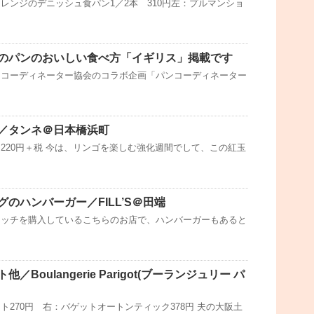
レンジのデニッシュ食パン1／2本 310円左：プルマンショ
のパンのおいしい食べ方「イギリス」掲載です
ンコーディネーター協会のコラボ企画「パンコーディネーター
／タンネ＠日本橋浜町
220円＋税 今は、リンゴを楽しむ強化週間でして、この紅玉
のハンバーガー／FILL’S＠田端
ィッチを購入しているこちらのお店で、ハンバーガーもあると
／Boulangerie Parigot(ブーランジュリー パ
ト270円 右：バゲットオートンティック378円 夫の大阪土