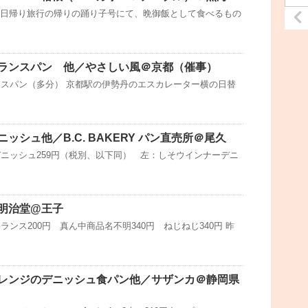
への日帰り旅行の帰りの踊り子号にて、晩御飯として食べるもの
ランスパン 他／やさしい風＠京都（催事）
スパン（多分） 京都駅の伊勢丹のエスカレーター横の日替
ッシュ他／B.C. BAKERY パン直売所＠尾久
ニッシュ259円（税別、以下同） 左：しそウインナーデニ
明治堂@王子
ンス200円 真ん中商品名不明340円 ねじねじ340円 昨
レンジのデニッシュ食パン他／サザンカ＠静岡県