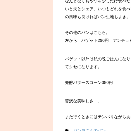
なんとなくおやつを少しだけ食べた
いと夫とシェア。いつもどれを食べ
の風味も良ければパン生地もよき。
その他のパンはこちら。
左から バゲット290円 アンチョ
バゲット以外は私の晩ごはんになり
てクセになります。
発酵バタースコーン380円
贅沢な美味しさ…。
また行くときにはテンパりながらあ
-
パン屋さんのパン