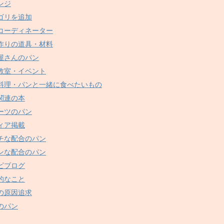
ンジ
ゴリを追加
コーディネーター
作りの道具・材料
屋さんのパン
教室・イベント
料理・パンと一緒に食べたいもの
関連の本
ーツのパン
ィア掲載
チな配合のパン
ンな配合のパン
ピブログ
的なこと
の原因追求
のパン