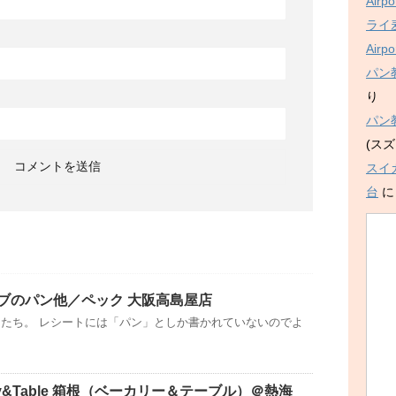
Air
ライ麦
Air
パン
り
パン
(スズ
スイ
台
ブのパン他／ペック 大阪高島屋店
たち。 レシートには「パン」としか書かれていないのでよ
ry&Table 箱根（ベーカリー＆テーブル）＠熱海