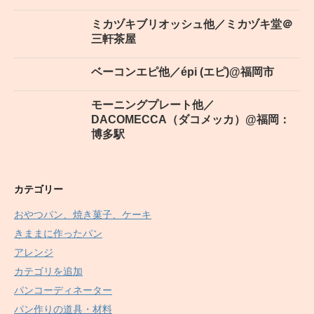
ミカヅキブリオッシュ他／ミカヅキ堂＠
三軒茶屋
ベーコンエピ他／épi (エピ)@福岡市
モーニングプレート他／
DACOMECCA（ダコメッカ）@福岡：
博多駅
カテゴリー
おやつパン、焼き菓子、ケーキ
きままに作ったパン
アレンジ
カテゴリを追加
パンコーディネーター
パン作りの道具・材料