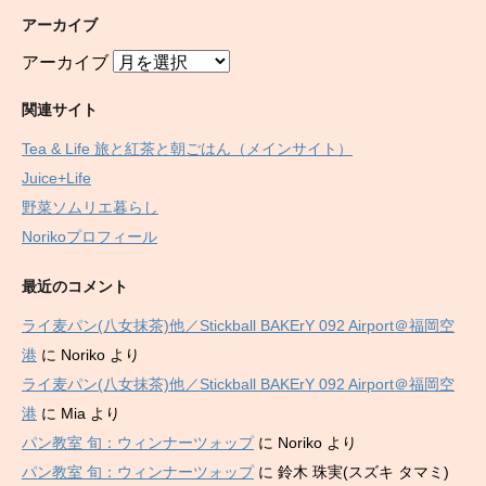
アーカイブ
アーカイブ
関連サイト
Tea & Life 旅と紅茶と朝ごはん（メインサイト）
Juice+Life
野菜ソムリエ暮らし
Norikoプロフィール
最近のコメント
ライ麦パン(八女抹茶)他／Stickball BAKErY 092 Airport＠福岡空
港
に
Noriko
より
ライ麦パン(八女抹茶)他／Stickball BAKErY 092 Airport＠福岡空
港
に
Mia
より
パン教室 旬：ウィンナーツォップ
に
Noriko
より
パン教室 旬：ウィンナーツォップ
に
鈴木 珠実(スズキ タマミ)