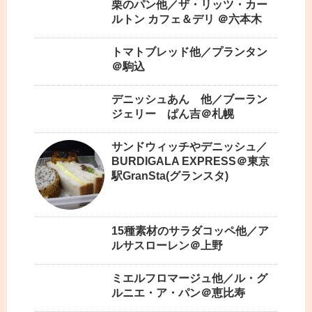
栗のパン他／ザ・リッツ・カー
ルトン カフェ＆デリ ＠六本木
トマトブレッド他／プランタン
＠駒込
デニッシュあん 他／ブーラン
ジェリー ぱん吉＠札幌
サンドウィッチやデニッシュ／
BURDIGALA EXPRESS＠東京
駅GranSta(グランスタ)
15種素材のサラダコッペ他／ア
ルサスローレン＠上野
ミエルフロマージュ他／ル・グ
ルニエ・ア・パン＠恵比寿