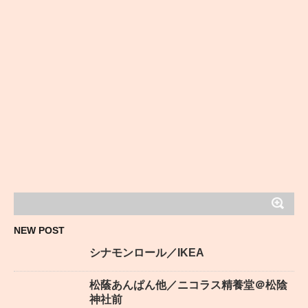
NEW POST
シナモンロール／IKEA
松蔭あんぱん他／ニコラス精養堂＠松陰
神社前