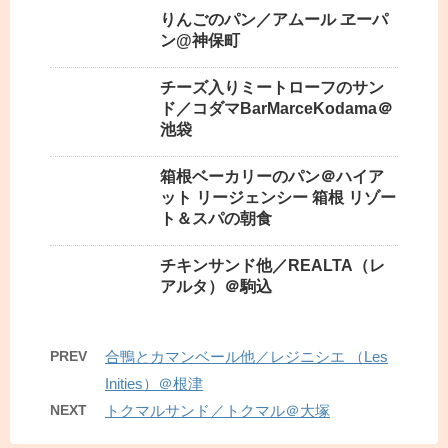
りんごのパン／アムール ヱーパ
ン@神保町
チーズ入りミートローフのサン
ド／コダマBarMarceKodama＠
池袋
箱根ベーカリーのパン＠ハイア
ット リージェンシー 箱根 リゾー
ト＆スパの朝食
チキンサンド他／REALTA（レ
アルタ）＠駒込
PREV
合鴨とカマンベール他／レジニシエ （Les
Inities）＠根津
NEXT
トクマルサンド／トクマル＠大塚