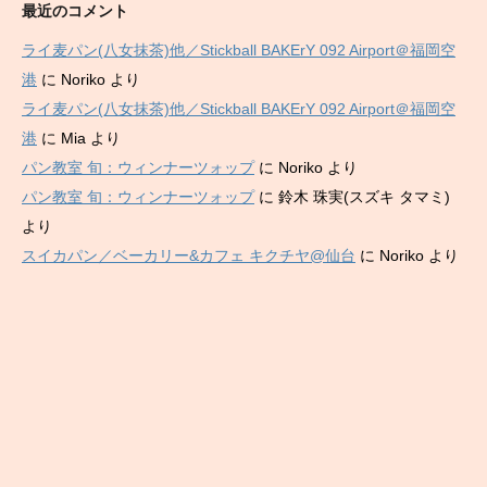
最近のコメント
ライ麦パン(八女抹茶)他／Stickball BAKErY 092 Airport＠福岡空
港
に
Noriko
より
ライ麦パン(八女抹茶)他／Stickball BAKErY 092 Airport＠福岡空
港
に
Mia
より
パン教室 旬：ウィンナーツォップ
に
Noriko
より
パン教室 旬：ウィンナーツォップ
に
鈴木 珠実(スズキ タマミ)
より
スイカパン／ベーカリー&カフェ キクチヤ@仙台
に
Noriko
より