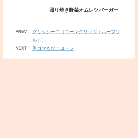
照り焼き野菜オムレツバーガー
PREV
グリッシーニ（コーングリッツ＋ハーブソ
ルト）
NEXT
黒ゴマきなこローフ