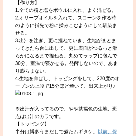
【作り方】
1.全ての粉と塩をボウルに入れ、よく混ぜる。
2.オリーブオイルを入れて、スコーンを作る時
のように指先で粉に揉みこむようにして馴染ま
せる。
3.出汁を注ぎ、更に捏ねていき、生地がまとま
ってきたら台に出して、更に表面がつるっと滑
らかになるまで捏ねる。丸めてラップに包んで
30分、室温で寝かせる。発酵しないので、あま
り膨らまない。
4.生地を伸ばし、トッピングをして、220度のオ
ーブンの上段で15分ほど焼いて、出来上がり♪
※出汁が入ってるので、やや茶褐色の生地、斑
点は出汁のガラです。
【トッピング】
半分は博多うまだしで煮たムギタケ。
以前、保