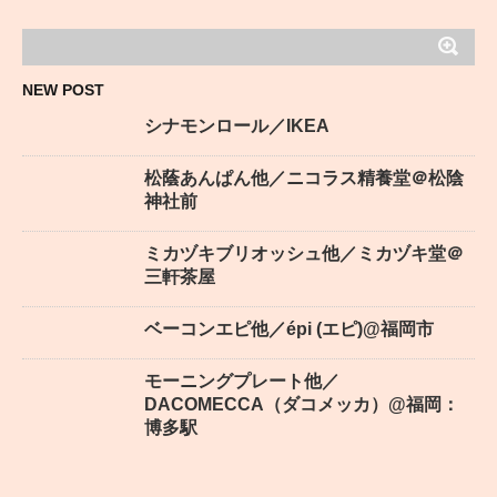
NEW POST
シナモンロール／IKEA
松蔭あんぱん他／ニコラス精養堂＠松陰
神社前
ミカヅキブリオッシュ他／ミカヅキ堂＠
三軒茶屋
ベーコンエピ他／épi (エピ)@福岡市
モーニングプレート他／
DACOMECCA（ダコメッカ）@福岡：
博多駅