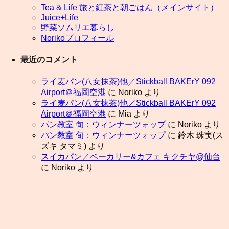
Tea & Life 旅と紅茶と朝ごはん（メインサイト）
Juice+Life
野菜ソムリエ暮らし
Norikoプロフィール
最近のコメント
ライ麦パン(八女抹茶)他／Stickball BAKErY 092
Airport＠福岡空港
に
Noriko
より
ライ麦パン(八女抹茶)他／Stickball BAKErY 092
Airport＠福岡空港
に
Mia
より
パン教室 旬：ウィンナーツォップ
に
Noriko
より
パン教室 旬：ウィンナーツォップ
に
鈴木 珠実(ス
ズキ タマミ)
より
スイカパン／ベーカリー&カフェ キクチヤ@仙台
に
Noriko
より