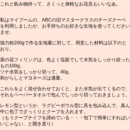
これと飲み物持って、さくっと身軽なお花見もいいなあ。
私はマイブームの、ABCの旧マスタークラスのチーズクーペ
を利用しましたが、お手持ちのお好きな生地を使ってください
ませ。
強力粉200gで作る生地量に対して、用意した材料は以下のと
おり。
菜の花フィリングは、色よく塩茹でして水気をしっかり絞った
もの100g。
ツナ水気をしっかり切って、40g。
和がらしとマヨネーズは適量。
これらをよく混ぜ合わせておくと、また水気が出てくるので、
それもペーパータオルで包んでしっかり切っておきましょう。
レモン型というか、ラグビーボウル型に具を包み込んで、真ん
中に包丁でざっくりとクープを入れます。
（もうクープナイフを諦めている・・・包丁で簡単にすればい
いじゃない、と開き直り）