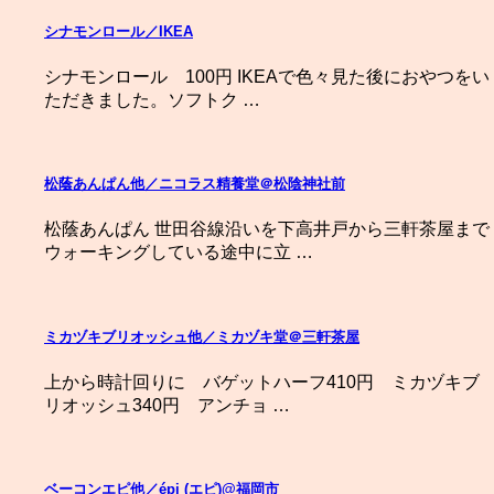
シナモンロール／IKEA
シナモンロール 100円 IKEAで色々見た後におやつをい
ただきました。ソフトク …
松蔭あんぱん他／ニコラス精養堂＠松陰神社前
松蔭あんぱん 世田谷線沿いを下高井戸から三軒茶屋まで
ウォーキングしている途中に立 …
ミカヅキブリオッシュ他／ミカヅキ堂＠三軒茶屋
上から時計回りに バゲットハーフ410円 ミカヅキブ
リオッシュ340円 アンチョ …
ベーコンエピ他／épi (エピ)@福岡市