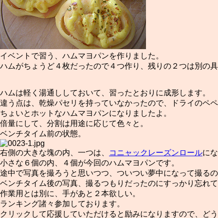
イベントで習う、ハムマヨパンを作りました。
ハムがちょうど４枚だったので４つ作り、残りの２つは別の具
ハムは軽く湯通ししておいて、習ったとおりに成形します。
違う点は、乾燥パセリを持っていなかったので、ドライのペペ
ちょいとホットなハムマヨパンになりましたよ。
倍量にして、分割は用途に応じて色々と。
ベンチタイム前の状態。
右側の大きな塊の内、一つは、
コニャックレーズンロール
にな
小さな６個の内、４個が今回のハムマヨパンです。
途中で写真を撮ろうと思いつつ、ついつい夢中になって撮るの
ベンチタイム後の写真、撮るつもりだったのにすっかり忘れて
作業用とは別に、手があと２本欲しい。
ランキング諸々参加しております。
クリックして応援していただけると励みになりますので、どう