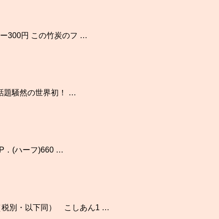
300円 この竹炭のフ …
題騒然の世界初！ …
．(ハーフ)660 …
税別・以下同） こしあん1 …