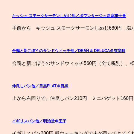
キッシュ スモークサーモンしめじ他／ポワンタージュ＠麻布十番
手前から キッシュ スモークサーモンしめじ680円 塩パ
合鴨と新ごぼうのサンドウィッチ他／DEAN & DELUCA＠有楽町
合鴨と新ごぼうのサンドウィッチ560円（全て税別）、松
仲良しパン他／目黒FLAT＠目黒
上から右回りで、仲良しパン210円 ミニバゲット160円 
イギリスパン他／明治堂＠王子
イギリスパン280円 朝ウォーキングで夫が買ってきてく