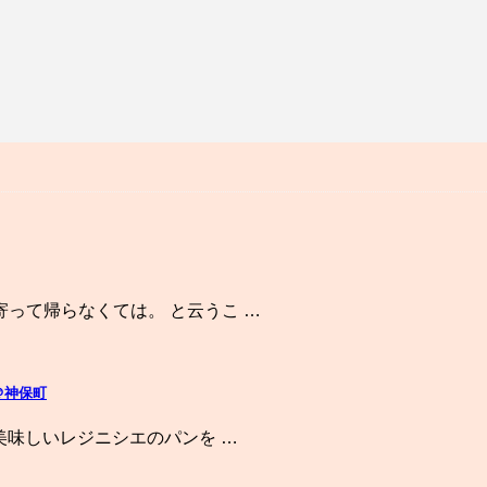
って帰らなくては。 と云うこ …
)＠神保町
美味しいレジニシエのパンを …