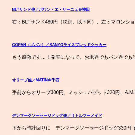
BLTサンド他／ポワン・エ・リーニュ＠神田
右：BLTサンド480円（税別、以下同）、左：マロンショー
GOPAN（ゴパン）／SANYOライスブレッドクッカー
もう感激です…！発表になって、お米界でもパン界でも話
オリーブ他／MATIN＠千石
手前からオリーブ300円、ミッシュバゲット320円、A.M.P
デンマークソーセージドッグ他／リトルマーメイド
下から時計回りに デンマークソーセージドッグ330円（