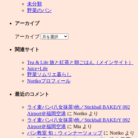
未分類
野菜のパン
アーカイブ
アーカイブ
関連サイト
Tea & Life 旅と紅茶と朝ごはん（メインサイト）
Juice+Life
野菜ソムリエ暮らし
Norikoプロフィール
最近のコメント
ライ麦パン(八女抹茶)他／Stickball BAKErY 092
Airport＠福岡空港
に
Noriko
より
ライ麦パン(八女抹茶)他／Stickball BAKErY 092
Airport＠福岡空港
に
Mia
より
パン教室 旬：ウィンナーツォップ
に
Noriko
より