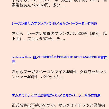
家製粒あんパン160円、多分 …
レーズン酵母のフランスパン他／まちのパーラー＠小竹向原
左から レーズン酵母のフランスパン360円（税別、以
下同）、フルッタ570円、チ …
croissant linzer他／LIBERTÉ PÂTISSERIE BOULANGERIE＠吉祥
寺
左からフーガスベーコンマイス480円、クロワッサンリ
ンツァー400円、バゲット3 …
マカダミアナッツと黒胡椒のパン／まちのパーラー＠小竹向原
正式名称は不確かですが、マカダミアナッツと黒胡椒