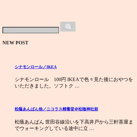
NEW POST
シナモンロール／IKEA
シナモンロール 100円 IKEAで色々見た後におやつを
いただきました。ソフトク …
松蔭あんぱん他／ニコラス精養堂＠松陰神社前
松蔭あんぱん 世田谷線沿いを下高井戸から三軒茶屋ま
でウォーキングしている途中に立 …