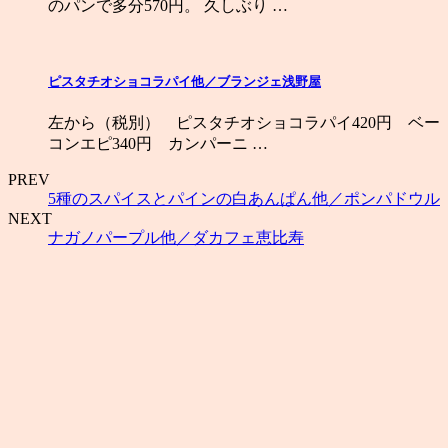
のパンで多分570円。 久しぶり …
ピスタチオショコラパイ他／ブランジェ浅野屋
左から（税別） ピスタチオショコラパイ420円 ベー
コンエピ340円 カンパーニ …
PREV
5種のスパイスとパインの白あんぱん他／ポンパドウル
NEXT
ナガノパープル他／ダカフェ恵比寿