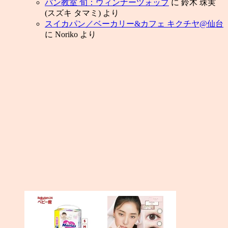
パン教室 旬：ウィンナーツォップ
に
鈴木 珠実
(スズキ タマミ)
より
スイカパン／ベーカリー&カフェ キクチヤ@仙台
に
Noriko
より