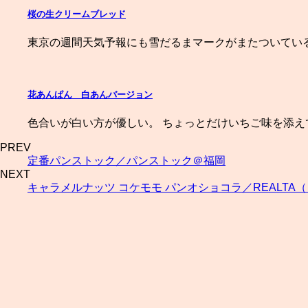
桜の生クリームブレッド
東京の週間天気予報にも雪だるまマークがまたついている
花あんぱん 白あんバージョン
色合いが白い方が優しい。 ちょっとだけいちご味を添え
PREV
定番パンストック／パンストック＠福岡
NEXT
キャラメルナッツ コケモモ パンオショコラ／REALTA