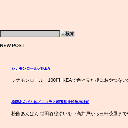
NEW POST
シナモンロール／IKEA
シナモンロール 100円 IKEAで色々見た後におやつを
松蔭あんぱん他／ニコラス精養堂＠松陰神社前
松蔭あんぱん 世田谷線沿いを下高井戸から三軒茶屋まで