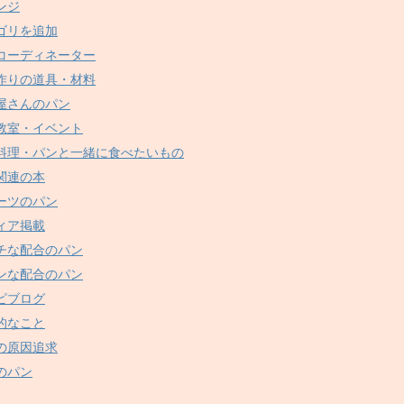
ンジ
ゴリを追加
コーディネーター
作りの道具・材料
屋さんのパン
教室・イベント
料理・パンと一緒に食べたいもの
関連の本
ーツのパン
ィア掲載
チな配合のパン
ンな配合のパン
ピブログ
的なこと
の原因追求
のパン