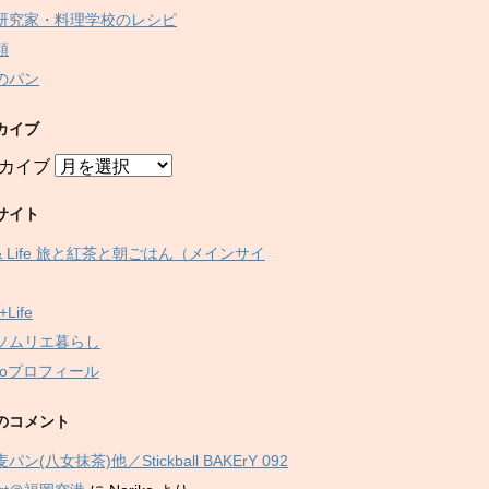
研究家・料理学校のレシピ
類
のパン
カイブ
カイブ
サイト
 & Life 旅と紅茶と朝ごはん（メインサイ
+Life
ソムリエ暮らし
ikoプロフィール
のコメント
パン(八女抹茶)他／Stickball BAKErY 092