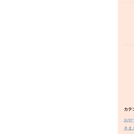
カテ
おや
きま