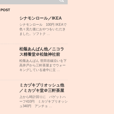
 POST
シナモンロール／IKEA
シナモンロール 100円 IKEAで
色々見た後におやつをいただき
ました。ソフトク …
松蔭あんぱん他／ニコラ
ス精養堂＠松陰神社前
松蔭あんぱん 世田谷線沿いを下
高井戸から三軒茶屋までウォー
キングしている途中に立 …
ミカヅキブリオッシュ他
／ミカヅキ堂＠三軒茶屋
上から時計回りに バゲットハ
ーフ410円 ミカヅキブリオッシ
ュ340円 アンチョ …