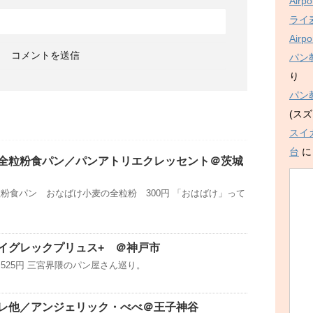
Air
ライ麦
Air
パン
り
パン
(スズ
スイ
台
全粒粉食パン／パンアトリエクレッセント＠茨城
粉食パン おなばけ小麦の全粒粉 300円 「おはばけ」って
イグレックプリュス+ ＠神戸市
525円 三宮界隈のパン屋さん巡り。
レ他／アンジェリック・べべ＠王子神谷