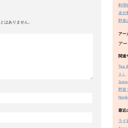
料理
未分
野菜
ことはありません。
アー
アー
関連
Tea
ト）
Juice
野菜
Nor
最近
ライ麦