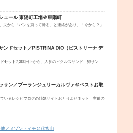
シェール 東陽町工場＠東陽町
円 夜、夫から「パンを買って帰る」と連絡があり、「今から？」
ンドセット／PISTRINA DIO（ピストリーナ デ
ドセット2,300円上から、人参のピクルスサンド、卵サン
ッサン／ブーランジュリーカルヴァ＠ベストお取
っているレシピブログの姉妹サイトおとりよせネット 主催の
豆他／メゾン・イチ＠代官山