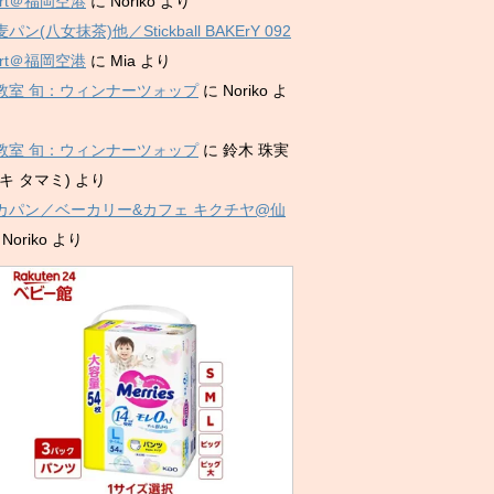
port＠福岡空港
に
Noriko
より
パン(八女抹茶)他／Stickball BAKErY 092
port＠福岡空港
に
Mia
より
教室 旬：ウィンナーツォップ
に
Noriko
よ
教室 旬：ウィンナーツォップ
に
鈴木 珠実
キ タマミ)
より
カパン／ベーカリー&カフェ キクチヤ@仙
に
Noriko
より