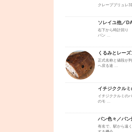
クレープブリュレ31
ソレイユ他／D
右下から時計回り 
パン …
くるみとレーズ
正式名称と値段が
へ戻る途 …
イチジククルミ
イチジククルミのパ
のモ …
パン色々／パン焼
有名で、駅から遠く
する機会 …