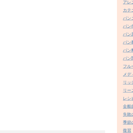
アレ
カテ
パン
パン
パン
パン
パン
パン
フル
メデ
リッ
リー
レシ
全般
失敗
季節
復習