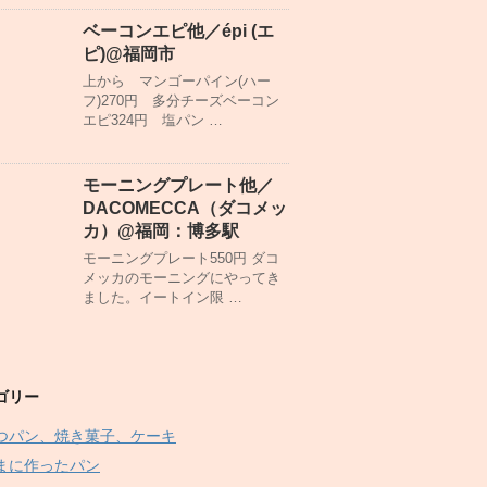
ベーコンエピ他／épi (エ
ピ)@福岡市
上から マンゴーパイン(ハー
フ)270円 多分チーズベーコン
エピ324円 塩パン …
モーニングプレート他／
DACOMECCA（ダコメッ
カ）@福岡：博多駅
モーニングプレート550円 ダコ
メッカのモーニングにやってき
ました。イートイン限 …
ゴリー
つパン、焼き菓子、ケーキ
まに作ったパン