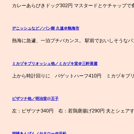
カレーあらびきドッグ302円 マスタードとケチャップで
デニッシュなど／パン樹 久遠＠熱海市
熱海に急遽、一泊プチバカンス。 駅前でおいしそうなパ
ミカヅキブリオッシュ他／ミカヅキ堂＠三軒茶屋
上から時計回りに バゲットハーフ410円 ミカヅキブリ
ピザツナ他／明治堂@王子
左：ピザツナ340円 右：若鶏唐揚げ290円 夫とシェア
胡桃あんぱん／ヤタロー＠浜松