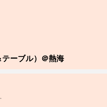
ー＆テーブル）＠熱海
。