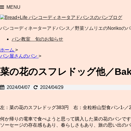
MENU
パンコーディネーターアドバンス／野菜ソムリエのNorikoの
パン教室 旬のお知らせ
ホーム
>
パン屋さんのパン
>
菜の花のスフレドッグ他／Bake
2024/04/07
2024/04/29
左：菜の花のスフレドッグ383円 右：全粒粉山型食パン1-／2斤
何か帰りの電車で食べようと思って購入した菜の花のパンです
ソーセージの存在感もあり、春らしさもあり、旅の思い出の