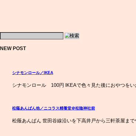
NEW POST
シナモンロール／IKEA
シナモンロール 100円 IKEAで色々見た後におやつを
松蔭あんぱん他／ニコラス精養堂＠松陰神社前
松蔭あんぱん 世田谷線沿いを下高井戸から三軒茶屋まで