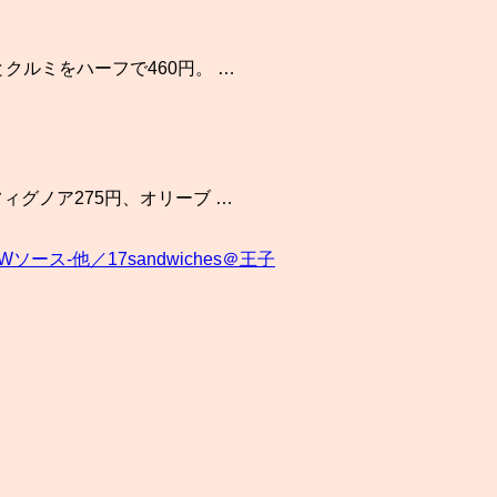
クルミをハーフで460円。 …
ィグノア275円、オリーブ …
ス-他／17sandwiches＠王子