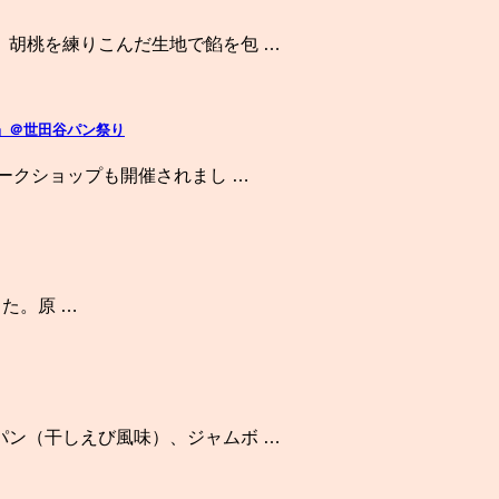
。胡桃を練りこんだ生地で餡を包 …
』＠世田谷パン祭り
ークショップも開催されまし …
した。原 …
パン（干しえび風味）、ジャムボ …