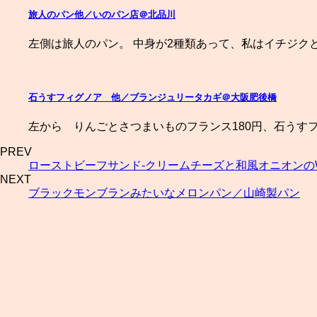
旅人のパン他／いのパン店＠北品川
左側は旅人のパン。 中身が2種類あって、私はイチジクと
石うすフィグノア 他／ブランジュリータカギ＠大阪肥後橋
左から りんごとさつまいものフランス180円、石うすフ
PREV
ローストビーフサンド-クリームチーズと和風オニオンのWソー
NEXT
ブラックモンブランみたいなメロンパン／山崎製パン