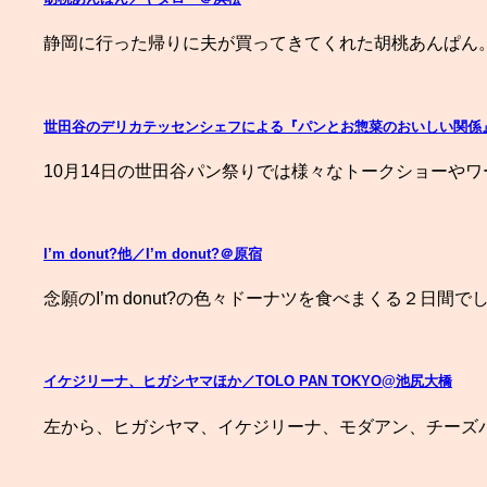
静岡に行った帰りに夫が買ってきてくれた胡桃あんぱん
世田谷のデリカテッセンシェフによる『パンとお惣菜のおいしい関係
10月14日の世田谷パン祭りでは様々なトークショーやワ
I’m donut?他／I’m donut?＠原宿
念願のI’m donut?の色々ドーナツを食べまくる２日間で
イケジリーナ、ヒガシヤマほか／TOLO PAN TOKYO@池尻大橋
左から、ヒガシヤマ、イケジリーナ、モダアン、チーズ