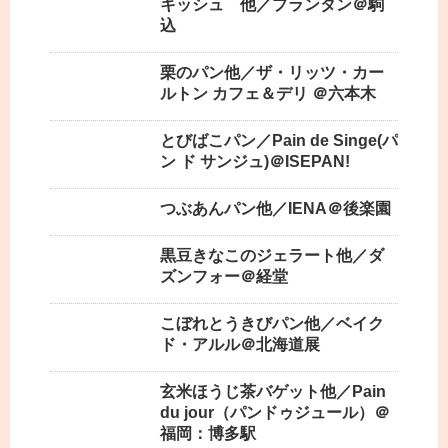
キッシュ 他／プランタン＠駒
込
栗のパン他／ザ・リッツ・カー
ルトン カフェ＆デリ ＠六本木
とびばこパン／Pain de Singe(パ
ン ド サンジュ)＠ISEPAN!
つぶあんパン他／IENA＠後楽園
黒豆きなこのジェラート他／ダ
ズンフォー＠経堂
こぼれとうきびパン他／ベイク
ド・アルル＠北海道展
玄米ほうじ茶バゲット他／Pain
du jour（パンドゥジュール）＠
福岡：博多駅