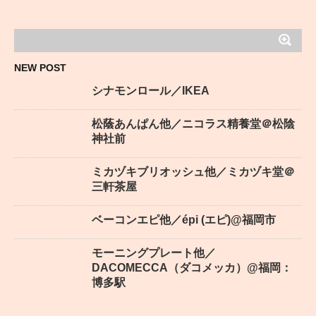
NEW POST
シナモンロール／IKEA
松蔭あんぱん他／ニコラス精養堂＠松陰
神社前
ミカヅキブリオッシュ他／ミカヅキ堂＠
三軒茶屋
ベーコンエピ他／épi (エピ)@福岡市
モーニングプレート他／
DACOMECCA（ダコメッカ）@福岡：
博多駅