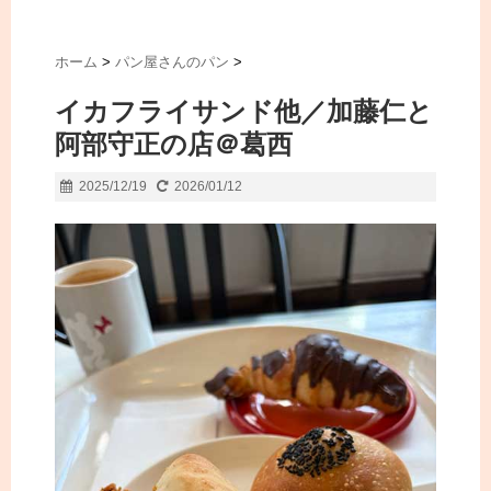
ホーム
>
パン屋さんのパン
>
イカフライサンド他／加藤仁と
阿部守正の店＠葛西
2025/12/19
2026/01/12