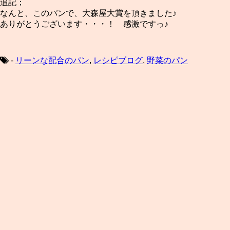
追記；
なんと、このパンで、大森屋大賞を頂きました♪
ありがとうございます・・・！ 感激ですっ♪
-
リーンな配合のパン
,
レシピブログ
,
野菜のパン