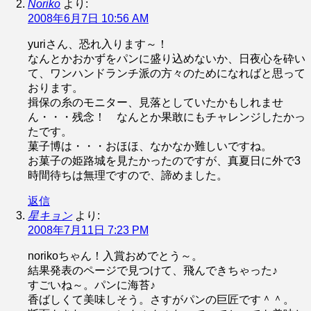
Noriko
より:
2008年6月7日 10:56 AM
yuriさん、恐れ入ります～！
なんとかおかずをパンに盛り込めないか、日夜心を砕い
て、ワンハンドランチ派の方々のためになればと思って
おります。
揖保の糸のモニター、見落としていたかもしれませ
ん・・・残念！ なんとか果敢にもチャレンジしたかっ
たです。
菓子博は・・・おほほ、なかなか難しいですね。
お菓子の姫路城を見たかったのですが、真夏日に外で3
時間待ちは無理ですので、諦めました。
返信
星キョン
より:
2008年7月11日 7:23 PM
norikoちゃん！入賞おめでとう～。
結果発表のページで見つけて、飛んできちゃった♪
すごいね～。パンに海苔♪
香ばしくて美味しそう。さすがパンの巨匠です＾＾。