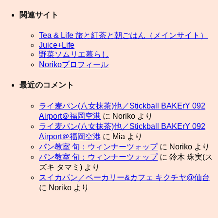
関連サイト
Tea & Life 旅と紅茶と朝ごはん（メインサイト）
Juice+Life
野菜ソムリエ暮らし
Norikoプロフィール
最近のコメント
ライ麦パン(八女抹茶)他／Stickball BAKErY 092
Airport＠福岡空港
に
Noriko
より
ライ麦パン(八女抹茶)他／Stickball BAKErY 092
Airport＠福岡空港
に
Mia
より
パン教室 旬：ウィンナーツォップ
に
Noriko
より
パン教室 旬：ウィンナーツォップ
に
鈴木 珠実(ス
ズキ タマミ)
より
スイカパン／ベーカリー&カフェ キクチヤ@仙台
に
Noriko
より