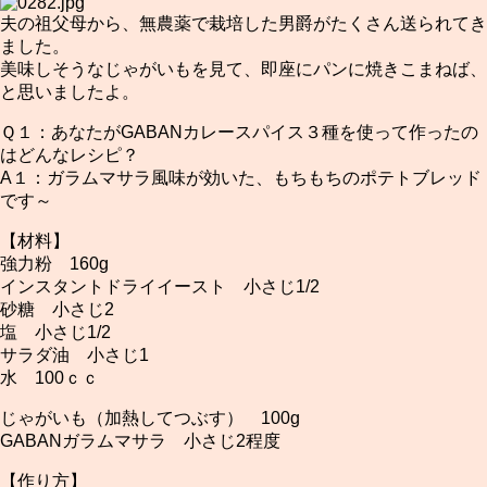
夫の祖父母から、無農薬で栽培した男爵がたくさん送られてき
ました。
美味しそうなじゃがいもを見て、即座にパンに焼きこまねば、
と思いましたよ。
Ｑ１：あなたがGABANカレースパイス３種を使って作ったの
はどんなレシピ？
A１：ガラムマサラ風味が効いた、もちもちのポテトブレッド
です～
【材料】
強力粉 160g
インスタントドライイースト 小さじ1/2
砂糖 小さじ2
塩 小さじ1/2
サラダ油 小さじ1
水 100ｃｃ
じゃがいも（加熱してつぶす） 100g
GABANガラムマサラ 小さじ2程度
【作り方】