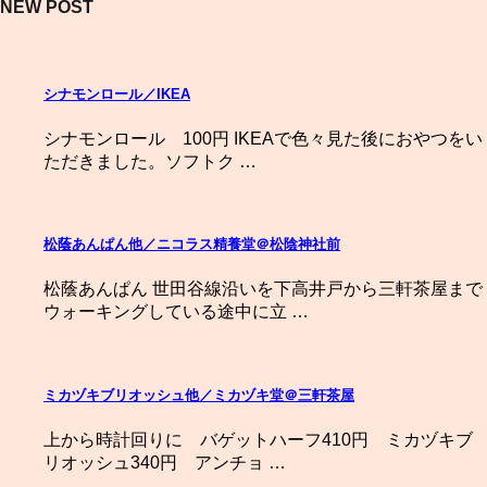
NEW POST
シナモンロール／IKEA
シナモンロール 100円 IKEAで色々見た後におやつをい
ただきました。ソフトク …
松蔭あんぱん他／ニコラス精養堂＠松陰神社前
松蔭あんぱん 世田谷線沿いを下高井戸から三軒茶屋まで
ウォーキングしている途中に立 …
ミカヅキブリオッシュ他／ミカヅキ堂＠三軒茶屋
上から時計回りに バゲットハーフ410円 ミカヅキブ
リオッシュ340円 アンチョ …