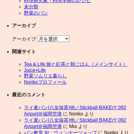
料理研究家・料理学校のレシピ
未分類
野菜のパン
アーカイブ
アーカイブ
関連サイト
Tea & Life 旅と紅茶と朝ごはん（メインサイト）
Juice+Life
野菜ソムリエ暮らし
Norikoプロフィール
最近のコメント
ライ麦パン(八女抹茶)他／Stickball BAKErY 092
Airport＠福岡空港
に
Noriko
より
ライ麦パン(八女抹茶)他／Stickball BAKErY 092
Airport＠福岡空港
に
Mia
より
パン教室 旬：ウィンナーツォップ
に
Noriko
より