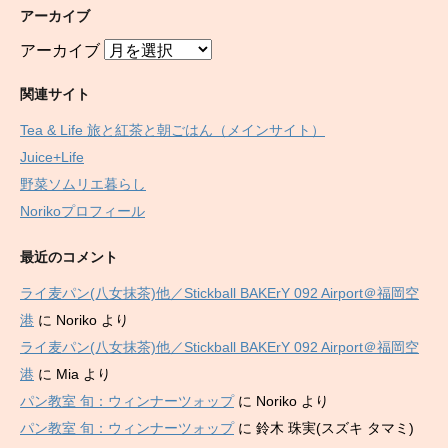
アーカイブ
アーカイブ
関連サイト
Tea & Life 旅と紅茶と朝ごはん（メインサイト）
Juice+Life
野菜ソムリエ暮らし
Norikoプロフィール
最近のコメント
ライ麦パン(八女抹茶)他／Stickball BAKErY 092 Airport＠福岡空
港
に
Noriko
より
ライ麦パン(八女抹茶)他／Stickball BAKErY 092 Airport＠福岡空
港
に
Mia
より
パン教室 旬：ウィンナーツォップ
に
Noriko
より
パン教室 旬：ウィンナーツォップ
に
鈴木 珠実(スズキ タマミ)