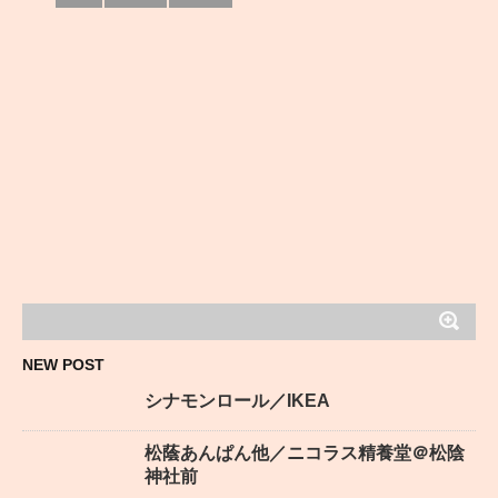
NEW POST
シナモンロール／IKEA
松蔭あんぱん他／ニコラス精養堂＠松陰
神社前