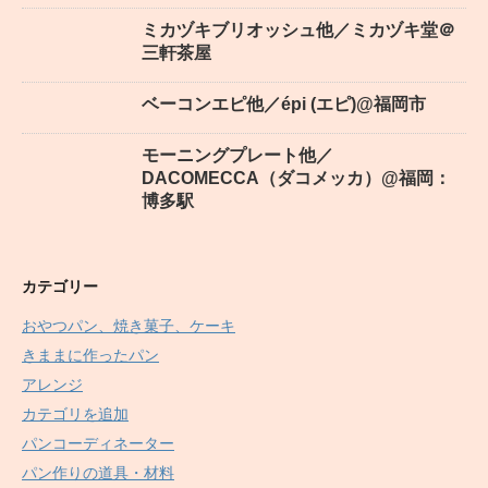
ミカヅキブリオッシュ他／ミカヅキ堂＠
三軒茶屋
ベーコンエピ他／épi (エピ)@福岡市
モーニングプレート他／
DACOMECCA（ダコメッカ）@福岡：
博多駅
カテゴリー
おやつパン、焼き菓子、ケーキ
きままに作ったパン
アレンジ
カテゴリを追加
パンコーディネーター
パン作りの道具・材料