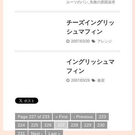
ルーツのパン
,
失敗の原因追求
チーズイングリッ
シュマフィン
2007/03/30
アレンジ
イングリッシュマ
フィン
2007/03/29
復習
Page 227 of 233
« First
‹ Previous
223
224
225
226
227
228
229
230
231
Next ›
Last »