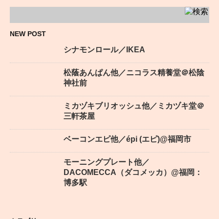
NEW POST
シナモンロール／IKEA
松蔭あんぱん他／ニコラス精養堂＠松陰
神社前
ミカヅキブリオッシュ他／ミカヅキ堂＠
三軒茶屋
ベーコンエピ他／épi (エピ)@福岡市
モーニングプレート他／
DACOMECCA（ダコメッカ）@福岡：
博多駅