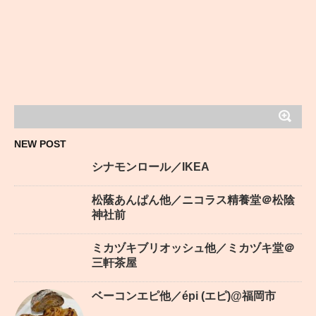
NEW POST
シナモンロール／IKEA
松蔭あんぱん他／ニコラス精養堂＠松陰
神社前
ミカヅキブリオッシュ他／ミカヅキ堂＠
三軒茶屋
ベーコンエピ他／épi (エピ)@福岡市