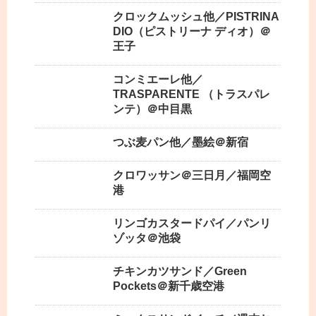
クロックムッシュ他／PISTRINA
DIO（ピストリーナ ディオ）＠
王子
コンミエーレ他／
TRASPARENTE （トラスパレ
ンテ）＠中目黒
つぶ麦パン他／墨絵＠新宿
クロワッサン＠三日月／福岡空
港
リンゴカスタードパイ／パンリ
ゾッタ＠池袋
チキンカツサンド／Green
Pockets＠新千歳空港