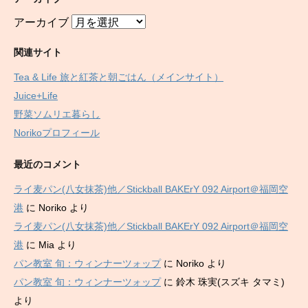
アーカイブ
関連サイト
Tea & Life 旅と紅茶と朝ごはん（メインサイト）
Juice+Life
野菜ソムリエ暮らし
Norikoプロフィール
最近のコメント
ライ麦パン(八女抹茶)他／Stickball BAKErY 092 Airport＠福岡空
港
に
Noriko
より
ライ麦パン(八女抹茶)他／Stickball BAKErY 092 Airport＠福岡空
港
に
Mia
より
パン教室 旬：ウィンナーツォップ
に
Noriko
より
パン教室 旬：ウィンナーツォップ
に
鈴木 珠実(スズキ タマミ)
より