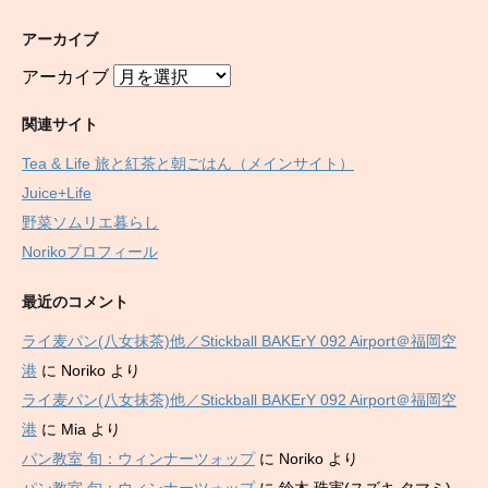
アーカイブ
アーカイブ
関連サイト
Tea & Life 旅と紅茶と朝ごはん（メインサイト）
Juice+Life
野菜ソムリエ暮らし
Norikoプロフィール
最近のコメント
ライ麦パン(八女抹茶)他／Stickball BAKErY 092 Airport＠福岡空
港
に
Noriko
より
ライ麦パン(八女抹茶)他／Stickball BAKErY 092 Airport＠福岡空
港
に
Mia
より
パン教室 旬：ウィンナーツォップ
に
Noriko
より