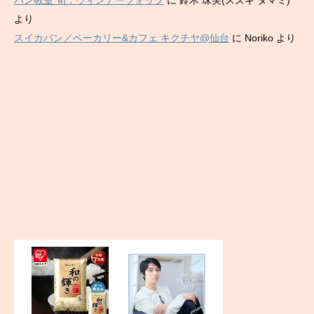
パン教室 旬：ウィンナーツォップ
に
鈴木 珠実(スズキ タマミ)
より
スイカパン／ベーカリー&カフェ キクチヤ@仙台
に
Noriko
より