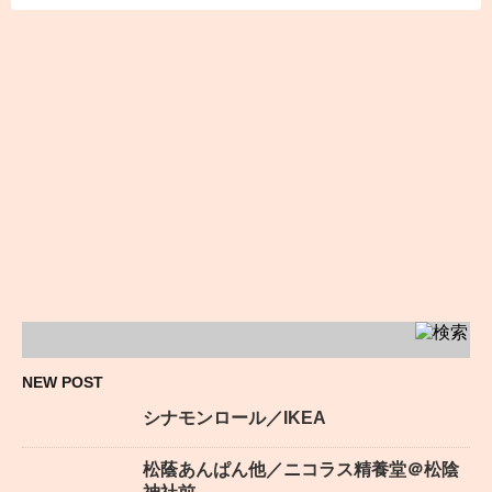
NEW POST
シナモンロール／IKEA
松蔭あんぱん他／ニコラス精養堂＠松陰